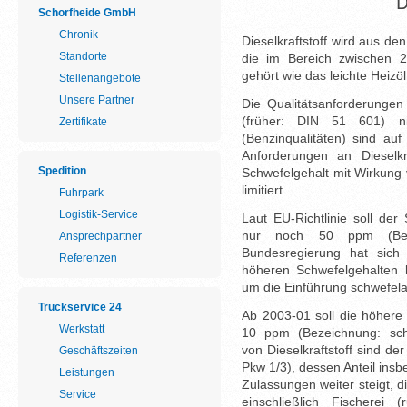
D
Schorfheide GmbH
Chronik
Dieselkraftstoff wird aus de
Standorte
die im Bereich zwischen 2
gehört wie das leichte Heizöl
Stellenangebote
Unsere Partner
Die Qualitätsanforderungen 
(früher: DIN 51 601) nie
Zertifikate
(Benzinqualitäten) sind au
Anforderungen an Dieselkr
Spedition
Schwefelgehalt mit Wirkung
limitiert.
Fuhrpark
Logistik-Service
Laut EU-Richtlinie soll der
nur noch 50 ppm (Beze
Ansprechpartner
Bundesregierung hat sich a
Referenzen
höheren Schwefelgehalten 
um die Einführung schwefelar
Truckservice 24
Ab 2003-01 soll die höhere S
Werkstatt
10 ppm (Bezeichnung: schw
von Dieselkraftstoff sind d
Geschäftszeiten
Pkw 1/3), dessen Anteil ins
Leistungen
Zulassungen weiter steigt, d
Service
einschließlich Fischerei