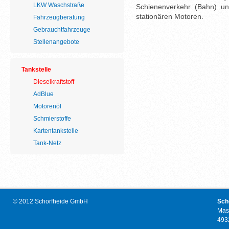
LKW Waschstraße
Schienenverkehr (Bahn) u
stationären Motoren.
Fahrzeugberatung
Gebrauchtfahrzeuge
Stellenangebote
Tankstelle
Dieselkraftstoff
AdBlue
Motorenöl
Schmierstoffe
Kartentankstelle
Tank-Netz
© 2012 Schorfheide GmbH
Sch
Mas
493