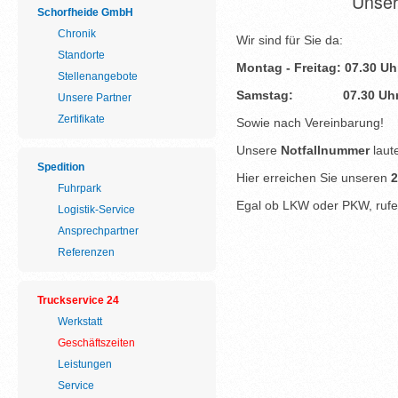
Unser
Schorfheide GmbH
Chronik
Wir sind für Sie da:
Standorte
Montag - Freitag: 07.30 Uh
Stellenangebote
Samstag: 07.30 Uhr bi
Unsere Partner
Zertifikate
Sowie nach Vereinbarung!
Unsere
Notfallnummer
laut
Spedition
Hier erreichen Sie unseren
2
Fuhrpark
Egal ob LKW oder PKW, rufen
Logistik-Service
Ansprechpartner
Referenzen
Truckservice 24
Werkstatt
Geschäftszeiten
Leistungen
Service