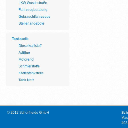
LKW Waschstraße
Fahrzeugberatung
Gebrauchtfahrzeuge
Stellenangebote
Tankstelle
Dieselkraftstoff
AdBlue
Motorenöl
Schmierstoffe
Kartentankstelle
Tank-Netz
© 2012 Schorfheide GmbH
Sch
Mas
493