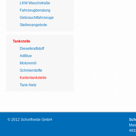
LKW Waschstraße
Fahrzeugberatung
Gebrauchtfahrzeuge
Stellenangebote
Tankstelle
Dieselkraftstoff
AdBlue
Motorenöl
Schmierstoffe
Kartentankstelle
Tank-Netz
© 2012 Schorfheide GmbH
Sch
Mas
493