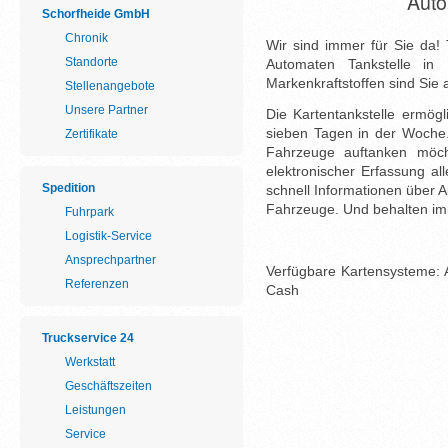
Auto
Schorfheide GmbH
Chronik
Wir sind immer für Sie da!
Standorte
Automaten Tankstelle in
Markenkraftstoffen sind Sie
Stellenangebote
Unsere Partner
Die Kartentankstelle ermög
sieben Tagen in der Woche.
Zertifikate
Fahrzeuge auftanken möcht
elektronischer Erfassung a
Spedition
schnell Informationen über 
Fahrzeuge. Und behalten im
Fuhrpark
Logistik-Service
Ansprechpartner
Verfügbare Kartensysteme: 
Referenzen
Cash
Truckservice 24
Werkstatt
Geschäftszeiten
Leistungen
Service